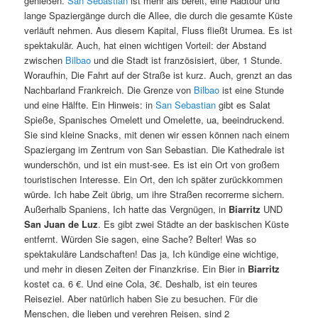
genießen.
San Sebastian
ist mehr als bereit, eine Radtour und
lange Spaziergänge durch die Allee, die durch die gesamte Küste
verläuft nehmen. Aus diesem Kapital, Fluss fließt Urumea. Es ist
spektakulär. Auch, hat einen wichtigen Vorteil: der Abstand
zwischen
Bilbao
und die Stadt ist französisiert, über, 1 Stunde.
Woraufhin, Die Fahrt auf der Straße ist kurz. Auch, grenzt an das
Nachbarland Frankreich. Die Grenze von
Bilbao
ist eine Stunde
und eine Hälfte. Ein Hinweis: in
San Sebastian
gibt es Salat
Spieße, Spanisches Omelett und Omelette, ua, beeindruckend.
Sie sind kleine Snacks, mit denen wir essen können nach einem
Spaziergang im Zentrum von San Sebastian. Die Kathedrale ist
wunderschön, und ist ein must-see. Es ist ein Ort von großem
touristischen Interesse. Ein Ort, den ich später zurückkommen
würde. Ich habe Zeit übrig, um ihre Straßen recorrerme sichern.
Außerhalb Spaniens, Ich hatte das Vergnügen, in
Biarritz
UND
San Juan de Luz
. Es gibt zwei Städte an der baskischen Küste
entfernt. Würden Sie sagen, eine Sache? Belter! Was so
spektakuläre Landschaften! Das ja, Ich kündige eine wichtige,
und mehr in diesen Zeiten der Finanzkrise. Ein Bier in
Biarritz
kostet ca. 6 €. Und eine Cola, 3€. Deshalb, ist ein teures
Reiseziel. Aber natürlich haben Sie zu besuchen. Für die
Menschen, die lieben und verehren Reisen, sind 2