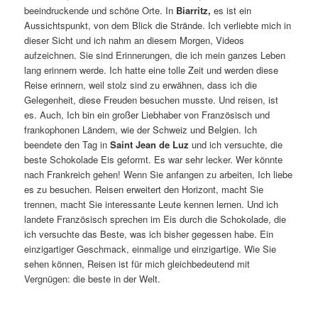
beeindruckende und schöne Orte. In
Biarritz,
es ist ein
Aussichtspunkt, von dem Blick die Strände. Ich verliebte mich in
dieser Sicht und ich nahm an diesem Morgen, Videos
aufzeichnen. Sie sind Erinnerungen, die ich mein ganzes Leben
lang erinnern werde. Ich hatte eine tolle Zeit und werden diese
Reise erinnern, weil stolz sind zu erwähnen, dass ich die
Gelegenheit, diese Freuden besuchen musste. Und reisen, ist
es. Auch, Ich bin ein großer Liebhaber von Französisch und
frankophonen Ländern, wie der Schweiz und Belgien. Ich
beendete den Tag in
Saint Jean de Luz
und ich versuchte, die
beste Schokolade Eis geformt. Es war sehr lecker. Wer könnte
nach Frankreich gehen! Wenn Sie anfangen zu arbeiten, Ich liebe
es zu besuchen. Reisen erweitert den Horizont, macht Sie
trennen, macht Sie interessante Leute kennen lernen. Und ich
landete Französisch sprechen im Eis durch die Schokolade, die
ich versuchte das Beste, was ich bisher gegessen habe. Ein
einzigartiger Geschmack, einmalige und einzigartige. Wie Sie
sehen können, Reisen ist für mich gleichbedeutend mit
Vergnügen: die beste in der Welt.