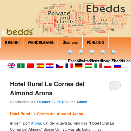
Sind Sie der Suche nach privaten Mieten? Wohnung? Haus? B&B oder
Villa? Kanarische Inseln, Italien, Spanien, Kroatien, Frankreich, Balearen?
In EbeddsRent können Sie jede Immobilie, die Ihren Erwartungen passen
würde.
Ausbildung Ebedds
Hauptmenü
BEGINN
WANDELGANG
Über uns
FÜHLUNG
Zur primären Inhalt
Zur sekundären Inhalt
Hotel Rural La Correa del
1
Almond Arona
Geschrieben am
Oktober 22, 2013
durch
Admin
Hotel Rural La Correa del Almond Arona
In dem Dorf
Arona
, Ort der Altavista, wird das "Hotel Rural La
Correa del Almond" dieser Ort ist, was als bekannt ist