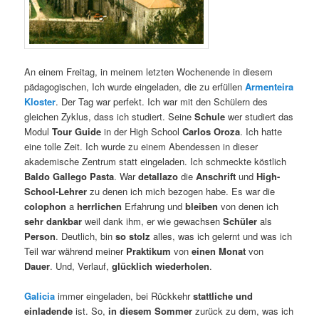
An einem Freitag, in meinem letzten Wochenende in diesem
pädagogischen, Ich wurde eingeladen, die zu erfüllen
Armenteira
Kloster
. Der Tag war perfekt. Ich war mit den Schülern des
gleichen Zyklus, dass ich studiert. Seine
Schule
wer studiert das
Modul
Tour Guide
in der High School
Carlos Oroza
. Ich hatte
eine tolle Zeit. Ich wurde zu einem Abendessen in dieser
akademische Zentrum statt eingeladen. Ich schmeckte köstlich
Baldo Gallego Pasta
. War
detallazo
die
Anschrift
und
High-
School-Lehrer
zu denen ich mich bezogen habe. Es war die
colophon
a
herrlichen
Erfahrung und
bleiben
von denen ich
sehr dankbar
weil dank ihm, er wie gewachsen
Schüler
als
Person
. Deutlich, bin
so stolz
alles, was ich gelernt und was ich
Teil war während meiner
Praktikum
von
einen Monat
von
Dauer
. Und, Verlauf,
glücklich wiederholen
.
Galicia
immer eingeladen, bei Rückkehr
stattliche und
einladende
ist. So,
in diesem Sommer
zurück zu dem, was ich