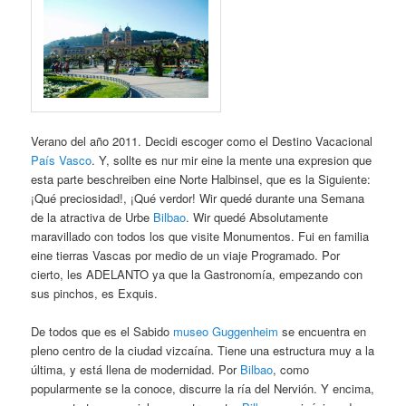
Verano del año 2011. Decidi escoger como el Destino Vacacional
País Vasco
. Y, sollte es nur mir eine la mente una expresion que
esta parte beschreiben eine Norte Halbinsel, que es la Siguiente:
¡Qué preciosidad!, ¡Qué verdor! Wir quedé durante una Semana
de la atractiva de Urbe
Bilbao
. Wir quedé Absolutamente
maravillado con todos los que visite Monumentos. Fui en familia
eine tierras Vascas por medio de un viaje Programado. Por
cierto, les ADELANTO ya que la Gastronomía, empezando con
sus pinchos, es Exquis.
De todos que es el Sabido
museo Guggenheim
se encuentra en
pleno centro de la ciudad vizcaína. Tiene una estructura muy a la
última, y está llena de modernidad. Por
Bilbao
, como
popularmente se la conoce, discurre la ría del Nervión. Y encima,