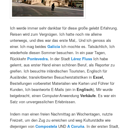
Ich werde immer sehr dankbar für diese große gelebt Erfahrung.
Reisen wird zum Vergnügen. Ich hatte noch nie alleine
unterwegs, und dies war das erste Mal,. Und ich genoss als
einer. Ich mag beides
Galicia
Ich mochte es. Tatsächlich, Ich
wiederhole diesen Sommer besuchen. In ein paar Tagen,
Rückkehr
Pontevedra
.
In der Stadt
Lérez Fluss
Ich habe
gelernt, aus erster Hand einen schönen Beruf, als Reporter zu
greifen. Ich besuchte inländischen Touristen, Englisch für
Ausländer, transkribierten Besucherstatistiken in
Excel,
Bestellungen vorbereitet Materialien wie Karten und Führer für
Kunden, Ich beantworte E-Mails (ein in
Englisch
), Mir wurde
beigebracht, einen Computer-Anwendung
Verkäufe
. Es war ein
Satz von unvergesslichen Erlebnissen.
Indem man einen freien Nachmittag an Wochentagen, nutzte
Freizeit, um den Zug zu erreichen und weg Kulturstädte wie
diejenigen von
Compostela
UND
A Coruña
. In der ersten Stadt,