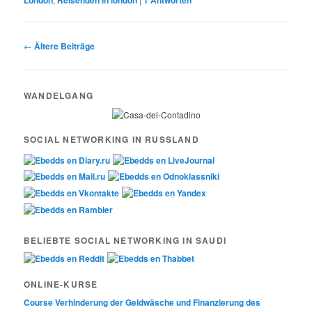
London
Reisenden in london
1
Antworten
Post navigation
←
Ältere Beiträge
WANDELGANG
SOCIAL NETWORKING IN RUSSLAND
BELIEBTE SOCIAL NETWORKING IN SAUDI
ONLINE-KURSE
Course Verhinderung der Geldwäsche und Finanzierung des