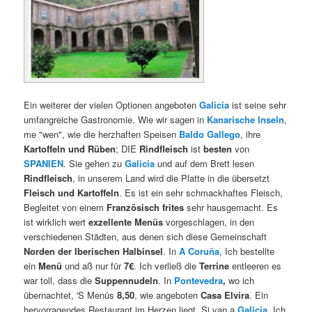
Ein weiterer der vielen Optionen angeboten
Galicia
ist seine sehr
umfangreiche Gastronomie. Wie wir sagen in
Kanarische Inseln
,
me "wen", wie die herzhaften Speisen
Baldo Gallego
, ihre
Kartoffeln und Rüben
; DIE
Rindfleisch
ist
besten
von
SPANIEN
. Sie gehen zu
Galicia
und auf dem Brett lesen
Rindfleisch
, in unserem Land wird die Platte in die übersetzt
Fleisch und Kartoffeln
. Es ist ein sehr schmackhaftes Fleisch,
Begleitet von einem
Französisch frites
sehr hausgemacht. Es
ist wirklich wert
exzellente Menüs
vorgeschlagen, in den
verschiedenen Städten, aus denen sich diese Gemeinschaft
Norden der Iberischen Halbinsel
. In
A Coruña
, Ich bestellte
ein
Menü
und aß nur für
7€
. Ich verließ die
Terrine
entleeren es
war toll, dass die
Suppennudeln
. In
Pontevedra
,
wo ich
übernachtet, 'S Menüs
8,50
, wie angeboten
Casa Elvira
. Ein
hervorragendes Restaurant im Herzen liegt. Si van a
Galicia
, Ich