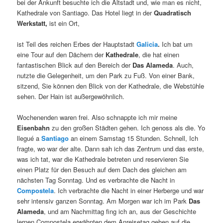
bei der Ankunft besuchte ich die Altstadt und, wie man es nicht,
Kathedrale von Santiago. Das Hotel liegt in der
Quadratisch
Werkstatt,
ist ein Ort,
ist Teil des reichen Erbes der Hauptstadt
Galicia
.
Ich bat um
eine Tour auf den Dächern der
Kathedrale
, die hat einen
fantastischen Blick auf den Bereich der
Das Alameda
. Auch,
nutzte die Gelegenheit, um den Park zu Fuß. Von einer Bank,
sitzend, Sie können den Blick von der Kathedrale, die Webstühle
sehen. Der Hain ist außergewöhnlich.
Wochenenden waren frei. Also schnappte ich mir meine
Eisenbahn
zu den großen Städten gehen. Ich genoss als die. Yo
llegué a
Santiago
an einem Samstag 15 Stunden. Schnell, Ich
fragte, wo war der alte. Dann sah ich das Zentrum und das erste,
was ich tat, war die Kathedrale betreten und reservieren Sie
einen Platz für den Besuch auf dem Dach des gleichen am
nächsten Tag Sonntag. Und es verbrachte die Nacht in
Compostela
. Ich verbrachte die Nacht in einer Herberge und war
sehr intensiv ganzen Sonntag. Am Morgen war ich im Park
Das
Alameda
, und am Nachmittag fing ich an, aus der Geschichte
lernen Compostela erwähnten dem Anreisetag gehen auf die