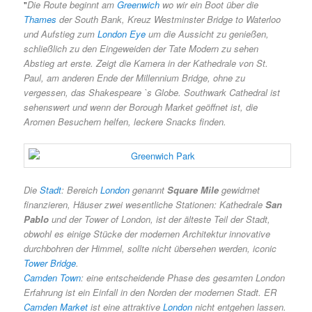
"
Die Route beginnt am
Greenwich
wo wir ein Boot über die
Thames
der South Bank, Kreuz Westminster Bridge to Waterloo
und Aufstieg zum
London Eye
um die Aussicht zu genießen,
schließlich zu den Eingeweiden der Tate Modern zu sehen
Abstieg art erste. Zeigt die Kamera in der Kathedrale von St.
Paul, am anderen Ende der Millennium Bridge, ohne zu
vergessen, das Shakespeare `s Globe. Southwark Cathedral ist
sehenswert und wenn der Borough Market geöffnet ist, die
Aromen Besuchern helfen, leckere Snacks finden.
Die
Stadt
: Bereich
London
genannt
Square Mile
gewidmet
finanzieren, Häuser zwei wesentliche Stationen: Kathedrale
San
Pablo
und der Tower of London, ist der älteste Teil der Stadt,
obwohl es einige Stücke der modernen Architektur innovative
durchbohren der Himmel, sollte nicht übersehen werden, iconic
Tower Bridge
.
Camden Town
: eine entscheidende Phase des gesamten London
Erfahrung ist ein Einfall in den Norden der modernen Stadt. ER
Camden Market
ist eine attraktive
London
nicht entgehen lassen.