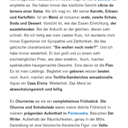
empfehle es. Sie haben immer das köstliche Gericht
c
Arne de
ternera einer Salsa
. Als Ich mag mí. Mit seiner
Karotte, Erbsen
und Kartoffeln
. Ist ein
Menü
all inclusive:
erste, zweite Schale,
Soda und Dessert
. Vorsicht ist, wie das Essen Einrichtung,
der
ausstehenden
. Bei der Ankunft an der gleichen, dienen sehr
schnell. Als ich fertig war mein zweiter Kurs, Ich wunderte mich
immer Eigentümer mit Sympathie und Zärtlichkeit, die das
galicische charakterisiert:
"
Sie wollen noch mehr?"
. Und ich
habe immer wiederholt. Er isst groß und zu einem sehr
erschwinglichen Preis, wie oben erwähnt,. Auch, machen
spektakuläre hausgemachte Desserts. Eine davon ist die
Flan
.
Es ist mein Lieblings. Begleitet von
geboren
wissen
besten
noch. Auch, machen eine
Tortilla-Sandwiches
sensationelle
.
Vayan ein
Casa Elvira
. Wiederholt. Das Menü ist
abwechslungsreich und billig
.
Es
Churrerias
wo sie ein
completísimos Frühstück
.
Die
Churros und Schokolade
waren meine übliche Frühstück in
meinem
prägenden Aufenthalt in
Pontevedra
.
Besuchen
Der
Writer
. Außerhalb der Räumlichkeiten, genau in der Mitte,
Darstellung ist eine historische literarische Figur: von
Valle-