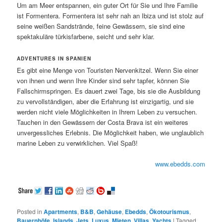
Um am Meer entspannen, ein guter Ort für Sie und Ihre Familie
ist Formentera. Formentera ist sehr nah an Ibiza und ist stolz auf
seine weißen Sandstrände, feine Gewässern, sie sind eine
spektakuläre türkisfarbene, seicht und sehr klar.
ADVENTURES IN SPANIEN
Es gibt eine Menge von Touristen Nervenkitzel. Wenn Sie einer
von ihnen und wenn Ihre Kinder sind sehr tapfer, können Sie
Fallschirmspringen. Es dauert zwei Tage, bis sie die Ausbildung
zu vervollständigen, aber die Erfahrung ist einzigartig, und sie
werden nicht viele Möglichkeiten in Ihrem Leben zu versuchen.
Tauchen in den Gewässern der Costa Brava ist ein weiteres
unvergessliches Erlebnis. Die Möglichkeit haben, wie unglaublich
marine Leben zu verwirklichen. Viel Spaß!
www.ebedds.com
Posted in
Apartments
,
B&B
,
Gehäuse
,
Ebedds
,
Ökotourismus
,
Bauernhöfe
,
Islands
,
Jets
,
Luxus
,
Mieten
,
Villas
,
Yachts
|
Tagged