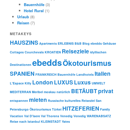
Bauernhöfe
(3)
Hotel Rural
(1)
Urlaub
(8)
Reisen
(7)
METAKEYS
HAUSZINS
Apartments
ERLEBNIS
B&B
Blog ebedds
Gehäuse
Reiseziele
Cottages
Courchevals
KROATIEN
idyllischen
ebedds
Ökotourismus
Destinationen
SPANIEN
Italien
FRANKREICH
Bauernhöfe
Landhotels
London
LUXUS
Luxus
L'Espace Killy
UMWELT
BETÄUBT
privat
MEDITERRAN
Meribel
moskau
natürlich
mieten
entspannen
Russische kulturelles Reiseziel
San
HITZEFERIEN
Petersburgo
Ökotourismus
Türkei
Family
Vacation
Val D'Isere
Val Thorens
Venedig
Venedig
WARENABSATZ
Reise nach Istanbul
KLEINSTADT
Yates