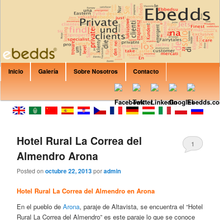
Are you Looking for private rent? Apartment? House? B&B or Villa? Canary
Islands, Italy, Spain, Croatia, France, Balearic Islands? In EbeddsRent you
can find any property that would fit your expectations.
Formación Ebedds
Menú principal
Inicio
Galería
Sobre Nosotros
Contacto
Ir al contenido principal
Ir al contenido secundario
Hotel Rural La Correa del
1
Almendro Arona
Posted on
octubre 22, 2013
por
admin
Hotel Rural La Correa del Almendro en Arona
En el pueblo de
Arona
, paraje de Altavista, se encuentra el “Hotel
Rural La Correa del Almendro” es este paraje lo que se conoce