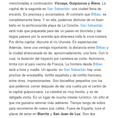
mencionadas a continuación:
Vizcaya, Guipúzcoa y Álava
. La
capital de la segunda es
San Sebastián
: una ciudad llena de
encanto. Es preciosa y encantadora. Al contrario que
Bilbao
, es
completamente llana. Y en ella, podemos disfrutar de un buen
baño en la archiconocida playa de La Concha.
San Sebastián
está más que preparada para dar un paseo en bicicleta y dar
largos paseos por la avenida que atraviesa toda la zona costera.
Por dicha capital, discurre el río Urumea. Es espectacular.
Además, tiene una ventaja importante: la distancia entre
Bilbao
y
la ciudad afrancesada es de, aproximadamente, una hora. Con lo
cual, la duración del trayecto por carretera es corta. Asimismo,
limita con el país vecino de Francia. La frontera desde
Bilbao
está a hora y media. Un apunte: en
San Sebastián
hay unos
pinchos de ensaladilla, tortilla española y de tortilla francesa,
entre otros, impresionantes. Son bocaditos pequeños con los
que podemos comer después de dar una vuelta por el centro de
la capital guipuzcoana. La catedral es muy bonita, y es de
obligada visita. Es un lugar de mucho interés turístico. Un sitio al
que me gustaría retornar más adelante. Tiempo tengo de sobra
para recorrerme de nuevo sus calles. Fuera de España, tuve el
placer de estar en
Biarritz
y
San Juan de Luz
. Son dos