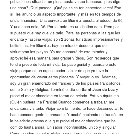
poblaciones situadas en plena costa vasco-francesa. ¿Les digo
una cosa? ¡Qué pasada! ¡Qué paisajes tan espectaculares! Eso
sí, les anuncio un aspecto importante, y más en tos tiempos de
crisis financiera. Una cerveza en
Biarritz
cuesta alrededor de 6€.
Y una coca-cola, 3€. Por lo tanto, es un destino caro. Pero por
supuesto que hay que visitarlo. Para las personas a las que les
encanta y fascina viajar, son 2 zonas turísticas impresionantes y
bellísimas. En
Biarritz,
hay un mirador desde el que se
vislumbran las playas. Yo me enamoré de ese mirador y
aproveché esa mañana para grabar vídeos. Son recuerdos que
tendré presente toda mi vida. Lo pasé genial y recordaré este
viaje porque es un orgullo poder hablar de que yo tuve la
oportunidad de visitar estos placeres. Y viajar lo es. Además,
soy un gran enamorado del francés y de los países francófonos,
como Suiza y Bélgica. Terminé el día en
Saint Jean de Luz
y
probé el mejor chocolate en forma de helado. Estuvo riquísimo.
¡Quién pudiera ir a Francia! Cuando comience a trabajar, me
encantaría visitarla. Viajar abre la mente, te hace desconectar, te
hace conocer gente interesante. Y acabé hablando en francés en
la heladería gracias a la que probé el mejor chocolate que he
comido hasta ahora. Un sabor inconfundible, único y singular.
Como pueden apreciar, viajar para mí es sinónimo de placer: el