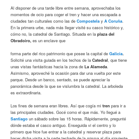
Al disponer de una tarde libre entre semana, aprovechaba los
momentos de ocio para coger el tren y hacer una escapada a
ciudades tan culturales como las de
Compostela
y
A Coruña
.
En la primera urbe, nada más llegar visité su casco histórico y,
cómo no, la catedral de Santiago. Situada en la
plaza del
Obradoiro,
es un enclave que
forma parte del rico patrimonio que posee la capital de
Galicia
.
Solicité una visita guiada en los techos de la
Catedral
, que tiene
unas vistas fantásticas hacia la zona de
La Alameda
.
Asimismo, aproveché la ocasión para dar una vuelta por este
parque. Desde un banco, sentado, se puede apreciar la
panorámica desde la que se vislumbra la catedral. La arboleda
es extraordinaria.
Los fines de semana eran libres. Así que cogía mi
tren
para ir a
las principales ciudades. Gocé como el que más. Yo llegué a
Santiago
un sábado sobre las 15 horas. Rápidamente, pregunté
dónde estaba el casco antiguo. Enseguida vi el centro y lo
primero que hice fue entrar a la catedral y reservar plaza para
hacer dicha visita a la parte techada de la misma al día siguiente