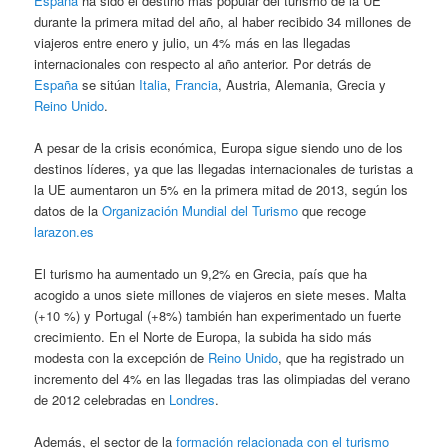
España
ha sido el destino más popular del turismo de la UE
durante la primera mitad del año, al haber recibido 34 millones de
viajeros entre enero y julio, un 4% más en las llegadas
internacionales con respecto al año anterior. Por detrás de
España
se sitúan
Italia
,
Francia
, Austria, Alemania, Grecia y
Reino Unido
.
A pesar de la crisis económica, Europa sigue siendo uno de los
destinos líderes, ya que las llegadas internacionales de turistas a
la UE aumentaron un 5% en la primera mitad de 2013, según los
datos de la
Organización Mundial del Turismo
que recoge
larazon.es
El turismo ha aumentado un 9,2% en Grecia, país que ha
acogido a unos siete millones de viajeros en siete meses. Malta
(+10 %) y Portugal (+8%) también han experimentado un fuerte
crecimiento. En el Norte de Europa, la subida ha sido más
modesta con la excepción de
Reino Unido
, que ha registrado un
incremento del 4% en las llegadas tras las olimpiadas del verano
de 2012 celebradas en
Londres
.
Además, el sector de la
formación relacionada con el turismo