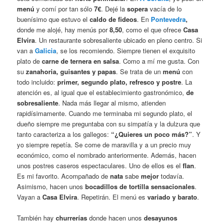
menú
y comí por tan sólo
7€
. Dejé la
sopera
vacía de lo
buenísimo que estuvo el
caldo de fideos
. En
Pontevedra
,
donde me alojé, hay menús por
8,50
, como el que ofrece
Casa
Elvira
. Un restaurante sobresaliente ubicado en pleno centro. Si
van a
Galicia
, se los recomiendo. Siempre tienen el exquisito
plato de
c
arne de ternera en salsa
. Como a mí me gusta. Con
su
zanahoria, guisantes y papas
. Se trata de un
menú
con
todo incluido:
primer, segundo plato, refresco y postre
. La
atención es, al igual que el establecimiento gastronómico,
de
sobresaliente
. Nada más llegar al mismo, atienden
rapidísimamente. Cuando me terminaba mi segundo plato, el
dueño siempre me preguntaba con su simpatía y la dulzura que
tanto caracteriza a los gallegos:
“
¿Quieres un poco más?”
. Y
yo siempre repetía. Se come de maravilla y a un precio muy
económico, como el nombrado anteriormente. Además, hacen
unos postres caseros espectaculares. Uno de ellos es el
flan
.
Es mi favorito. Acompañado de
nata
sabe
mejor
todavía.
Asimismo, hacen unos
bocadillos de tortilla
sensacionales
.
Vayan a
Casa Elvira
. Repetirán. El menú es
variado y barato
.
También hay
churrerías
donde hacen unos
desayunos