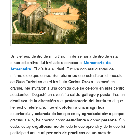
Un viernes, dentro de mi último fin de semana dentro de esta
etapa educativa, fui invitado a conocer el
Monasterio de
Armenteira
. El día fue el ideal. Estuve con estudiantes del
mismo ciclo que cursé. Son
alumnos
que estudiaron el módulo
de
Guía Turístico
en el instituto
Carlos Oroza
. Lo pasé en
grande. Me invitaron a una comida que se celebró en este centro
académico. Degusté un exquisito
caldo gallego y pasta
. Fue un
detallazo
de la
dirección
y el
profesorado del instituto
al que
he hecho referencia. Fue el
colofón
a una
magnífica
experiencia y
estancia
de las que estoy
agradecidísimo
porque
gracias a ello, he crecido como
estudiante
y como
persona
. Sin
duda, estoy
orgullosísimo
de todo lo que aprendí y de lo que fui
partícipe durante mi
periodo de prácticas
de
un mes
de