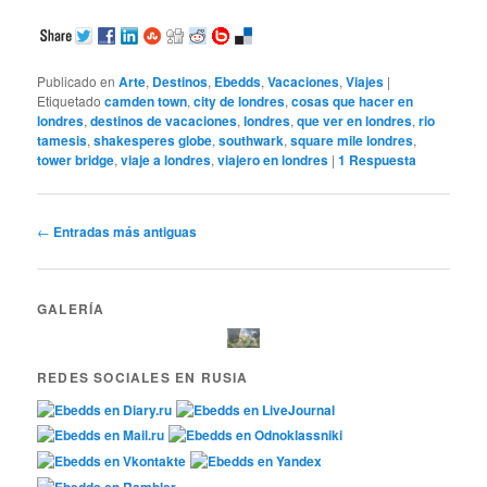
Publicado en
Arte
,
Destinos
,
Ebedds
,
Vacaciones
,
Viajes
|
Etiquetado
camden town
,
city de londres
,
cosas que hacer en
londres
,
destinos de vacaciones
,
londres
,
que ver en londres
,
rio
tamesis
,
shakesperes globe
,
southwark
,
square mile londres
,
tower bridge
,
viaje a londres
,
viajero en londres
|
1
Respuesta
Navegador de artículos
←
Entradas más antiguas
GALERÍA
REDES SOCIALES EN RUSIA