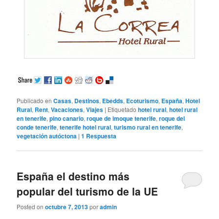
Publicado en
Casas
,
Destinos
,
Ebedds
,
Ecoturismo
,
España
,
Hotel
Rural
,
Rent
,
Vacaciones
,
Viajes
|
Etiquetado
hotel rural
,
hotel rural
en tenerife
,
pino canario
,
roque de imoque tenerife
,
roque del
conde tenerife
,
tenerife hotel rural
,
turismo rural en tenerife
,
vegetación autóctona
|
1
Respuesta
España el destino más
popular del turismo de la UE
Posted on
octubre 7, 2013
por
admin