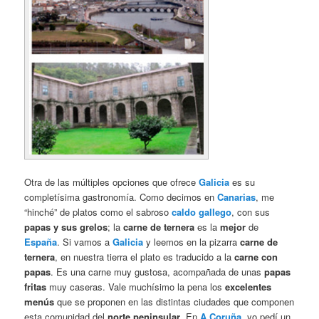
Otra de las múltiples opciones que ofrece
Galicia
es su
completísima gastronomía. Como decimos en
Canarias
, me
“hinché” de platos como el sabroso
caldo gallego
, con sus
papas y sus grelos
; la
carne de ternera
es la
mejor
de
España
. Si vamos a
Galicia
y leemos en la pizarra
carne de
ternera
, en nuestra tierra el plato es traducido a la
carne con
papas
. Es una carne muy gustosa, acompañada de unas
papas
fritas
muy caseras. Vale muchísimo la pena los
excelentes
menús
que se proponen en las distintas ciudades que componen
esta comunidad del
norte peninsular
. En
A Coruña
, yo pedí un