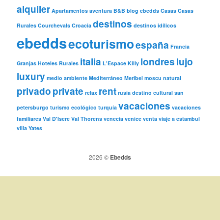
alquiler
Apartamentos
aventura
B&B
blog ebedds
Casas
Casas
destinos
Rurales
Courchevals
Croacia
destinos idílicos
ebedds
ecoturismo
españa
Francia
italia
londres
lujo
Granjas
Hoteles Rurales
L'Espace Killy
luxury
medio ambiente
Mediterráneo
Meribel
moscu
natural
privado
private
rent
relax
rusia destino cultural
san
vacaciones
petersburgo
turismo ecológico
turquía
vacaciones
familiares
Val D'Isere
Val Thorens
venecia
venice
venta
viaje a estambul
villa
Yates
2026 ©
Ebedds