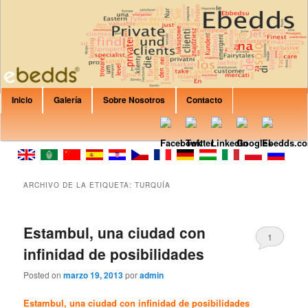
Are you Looking for private rent? Apartment? House? B&B or Villa? Canary
Islands, Italy, Spain, Croatia, France, Balearic Islands? In EbeddsRent you
can find any property that would fit your expectations.
Formación Ebedds
Menú principal
Inicio
Galería
Sobre Nosotros
Contacto
Ir al contenido principal
Ir al contenido secundario
ARCHIVO DE LA ETIQUETA:
TURQUÍA
Estambul, una ciudad con
1
infinidad de posibilidades
Posted on
marzo 19, 2013
por
admin
Estambul, una ciudad con infinidad de posibilidades