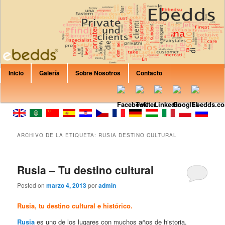
Are you Looking for private rent? Apartment? House? B&B or Villa? Canary
Islands, Italy, Spain, Croatia, France, Balearic Islands? In EbeddsRent you
can find any property that would fit your expectations.
Formación Ebedds
Menú principal
Inicio
Galería
Sobre Nosotros
Contacto
Ir al contenido principal
Ir al contenido secundario
ARCHIVO DE LA ETIQUETA:
RUSIA DESTINO CULTURAL
Rusia – Tu destino cultural
Posted on
marzo 4, 2013
por
admin
Rusia, tu destino cultural e histórico.
Rusia
es uno de los lugares con muchos años de historia,