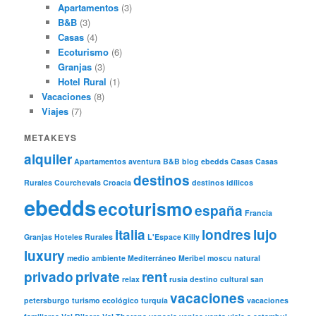
Apartamentos
(3)
B&B
(3)
Casas
(4)
Ecoturismo
(6)
Granjas
(3)
Hotel Rural
(1)
Vacaciones
(8)
Viajes
(7)
METAKEYS
alquiler
Apartamentos
aventura
B&B
blog ebedds
Casas
Casas
destinos
Rurales
Courchevals
Croacia
destinos idílicos
ebedds
ecoturismo
españa
Francia
italia
londres
lujo
Granjas
Hoteles Rurales
L'Espace Killy
luxury
medio ambiente
Mediterráneo
Meribel
moscu
natural
privado
private
rent
relax
rusia destino cultural
san
vacaciones
petersburgo
turismo ecológico
turquía
vacaciones