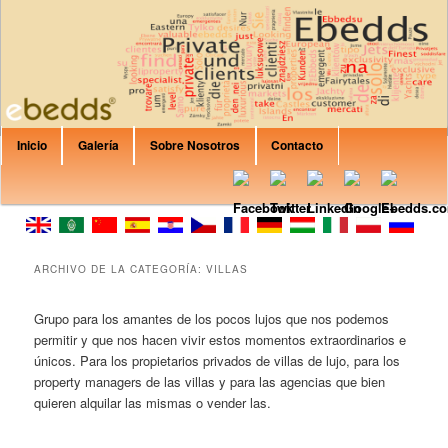
Are you Looking for private rent? Apartment? House? B&B or Villa? Canary
Islands, Italy, Spain, Croatia, France, Balearic Islands? In EbeddsRent you
can find any property that would fit your expectations.
Formación Ebedds
Menú principal
Inicio
Galería
Sobre Nosotros
Contacto
Ir al contenido principal
Ir al contenido secundario
ARCHIVO DE LA CATEGORÍA:
VILLAS
Grupo para los amantes de los pocos lujos que nos podemos
permitir y que nos hacen vivir estos momentos extraordinarios e
únicos. Para los propietarios privados de villas de lujo, para los
property managers de las villas y para las agencias que bien
quieren alquilar las mismas o vender las.