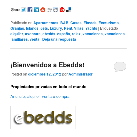
Publicado en
Apartamentos
,
B&B
,
Casas
,
Ebedds
,
Ecoturismo
,
Granjas
,
Islands
,
Jets
,
Luxury
,
Rent
,
Villas
,
Yachts
|
Etiquetado
alquiler
,
aventura
,
ebedds
,
españa
,
relax
,
vacaciones
,
vacaciones
familiares
,
venta
|
Deja una respuesta
¡Bienvenidos a Ebedds!
Posted on
diciembre 12, 2012
por
Administrator
Propiedades privadas en todo el mundo
Anuncio, alquiler, venta o compra