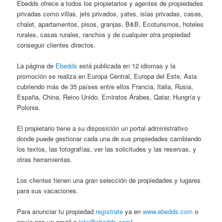
Ebedds ofrece a todos los propietarios y agentes de propiedades
privadas como villas, jets privados, yates, islas privadas, casas,
chalet, apartamentos, pisos, granjas, B&B, Ecoturismos, hoteles
rurales, casas rurales, ranchos y de cualquier otra propiedad
conseguir clientes directos.
La página de
Ebedds
está publicada en 12 idiomas y la
promoción se realiza en Europa Central, Europa del Este, Asia
cubriendo más de 35 países entre ellos Francia, Italia, Rusia,
España, China, Reino Unido, Emiratos Árabes, Qatar, Hungría y
Polonia.
El propietario tiene a su disposición un portal administrativo
donde puede gestionar cada una de sus propiedades cambiando
los textos, las fotografías, ver las solicitudes y las reservas, y
otras herramientas.
Los clientes tienen una gran selección de propiedades y lugares
para sus vacaciones.
Para anunciar tu propiedad
regístrate
ya en
www.ebedds.com
o
envía nos un email a
info@ebedds.com
!