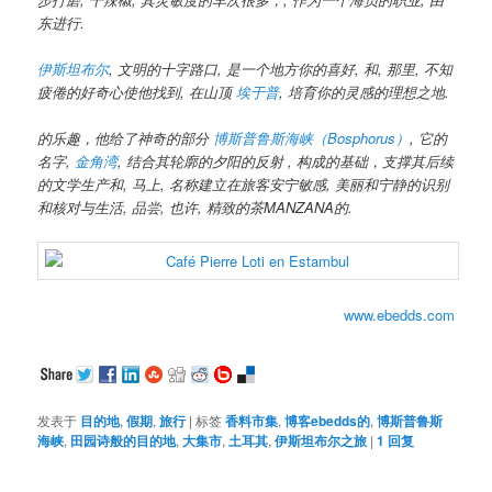
东进行.
伊斯坦布尔
, 文明的十字路口, 是一个地方你的喜好, 和, 那里, 不知
疲倦的好奇心使他找到, 在山顶
埃于普
, 培育你的灵感的理想之地.
的乐趣，他给了神奇的部分
博斯普鲁斯海峡（Bosphorus）
, 它的
名字,
金角湾
, 结合其轮廓的夕阳的反射 , 构成的基础，支撑其后续
的文学生产和, 马上, 名称建立在旅客安宁敏感, 美丽和宁静的识别
和核对与生活, 品尝, 也许, 精致的茶MANZANA的.
www.ebedds.com
发表于
目的地
,
假期
,
旅行
|
标签
香料市集
,
博客ebedds的
,
博斯普鲁斯
海峡
,
田园诗般的目的地
,
大集市
,
土耳其
,
伊斯坦布尔之旅
|
1
回复