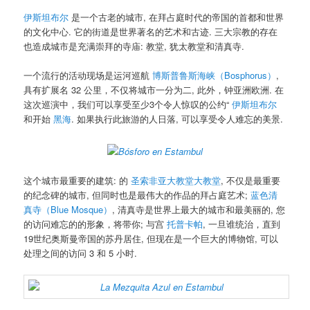
伊斯坦布尔
是一个古老的城市, 在拜占庭时代的帝国的首都和世界
的文化中心. 它的街道是世界著名的艺术和古迹. 三大宗教的存在
也造成城市是充满崇拜的寺庙: 教堂, 犹太教堂和清真寺.
一个流行的活动现场是运河巡航
博斯普鲁斯海峡（Bosphorus）
,
具有扩展名 32 公里，不仅将城市一分为二, 此外，钟亚洲欧洲. 在
这次巡演中，我们可以享受至少3个令人惊叹的公约“
伊斯坦布尔
和开始
黑海
. 如果执行此旅游的人日落, 可以享受令人难忘的美景.
这个城市最重要的建筑: 的
圣索非亚大教堂大教堂
, 不仅是最重要
的纪念碑的城市, 但同时也是最伟大的作品的拜占庭艺术;
蓝色清
真寺（Blue Mosque）
, 清真寺是世界上最大的城市和最美丽的, 您
的访问难忘的的形象，将带你; 与宫
托普卡帕
, 一旦谁统治，直到
19世纪奥斯曼帝国的苏丹居住, 但现在是一个巨大的博物馆, 可以
处理之间的访问 3 和 5 小时.