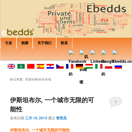
您是否正在寻找私人楼宇租金? 房间? 房子? 乙&B或别墅? 加那利群岛, 意大
利, 西班牙, 克罗地亚, 法国, 巴利阿里群岛? ，在EbeddsRent你可以找到任何
属性，将符合您的期望.
培训Ebedds
主菜单
引发
画廊
关于我们
联系
跳至主内容
跳至副内容
标记档案:
田园诗般的目的地
伊斯坦布尔, 一个城市无限的可
1
能性
发布日期
三月 19, 2013
通过
管理员
伊斯坦布尔, 一个城市无限的可能性